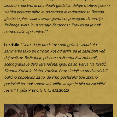
izrazno sredstvo, ki pri mladih gledalcih deluje motivacijsko in
zlahka pritegne njihovo pozornost in radovednost. Beseda,
glasba in ples, vsak s svojo govorico, presegajo dimenzije
fizičnega sveta in ustvarjajo čarobnost. Prav to pa je tudi
namen naše uprizoritve.”*
Iz kritik:
“Za to, da je predstava pritegnila in vzburkala
zanimanje tako pri otrocih kot odraslih, pa je zaslužnih več
dejavnikov. Režirala je priznana režiserka Eva Hribernik,
scenografija je delo Jara Ješeta, igrali pa so Vanja Iva Kretič,
Simona Kočar in Matej Voušek. Prav slednji so predstavi dali
odlično popotnico za to, da smo poslušalci bolj zbrano
poslušali ter tudi sodelovali. Njihova igra je bila na zavidljivi
ravni.”*
(Tjaša Primc, SIGIC, 4.12.2022)