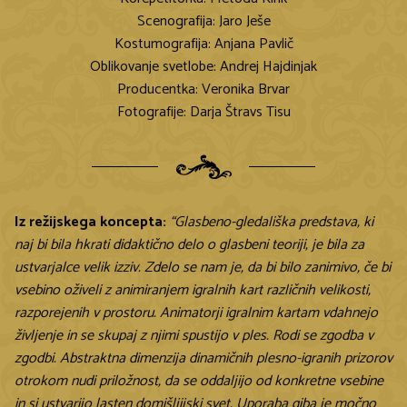
Scenografija: Jaro Ješe
Kostumografija: Anjana Pavlič
Oblikovanje svetlobe: Andrej Hajdinjak
Producentka: Veronika Brvar
Fotografije: Darja Štravs Tisu
Iz režijskega koncepta:
“Glasbeno-gledališka predstava, ki
naj bi bila hkrati didaktično delo o glasbeni teoriji, je bila za
ustvarjalce velik izziv. Zdelo se nam je, da bi bilo zanimivo, če bi
vsebino oživeli z animiranjem igralnih kart različnih velikosti,
razporejenih v prostoru. Animatorji igralnim kartam vdahnejo
življenje in se skupaj z njimi spustijo v ples. Rodi se zgodba v
zgodbi. Abstraktna dimenzija dinamičnih plesno-igranih prizorov
otrokom nudi priložnost, da se oddaljijo od konkretne vsebine
in si ustvarijo lasten domišljijski svet. Uporaba giba je močno