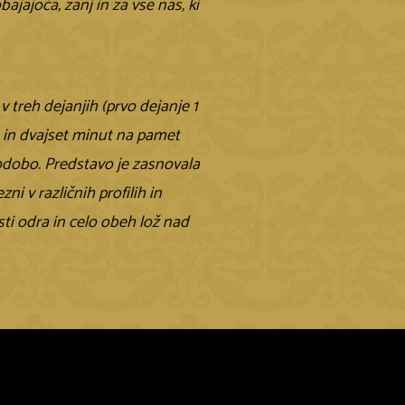
ajoča, zanj in za vse nas, ki
 treh dejanjih (prvo dejanje 1
re in dvajset minut na pamet
dobo. Predstavo je zasnovala
ni v različnih profilih in
i odra in celo obeh lož nad