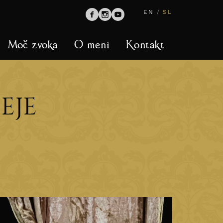
EN
/
SL
Moč zvoka
O meni
Kontakt
EJE