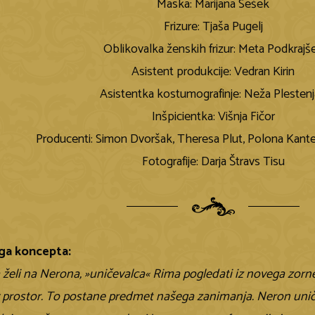
Maska: Marijana Sešek
Frizure: Tjaša Pugelj
Oblikovalka ženskih frizur: Meta Podkrajš
Asistent produkcije: Vedran Kirin
Asistentka kostumografinje: Neža Plesten
Inšpicientka: Višnja Fičor
Producenti: Simon Dvoršak, Theresa Plut, Polona Kante
Fotografije: Darja Štravs Tisu
ega koncepta:
 želi na Nerona, »uničevalca« Rima pogledati iz novega zorne
 prostor. To postane predmet našega zanimanja. Neron uničuj