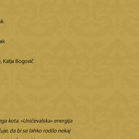
ek
jak
, Katja Bogovič
ga kota. »Uničevalska« energija
e, da bi se lahko rodilo nekaj