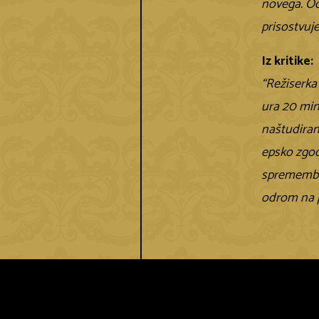
novega. Od
prisostvuj
Iz kritike:
“Režiserka 
ura 20 minu
naštudiran
epsko zgodo
spremembah
odrom na 