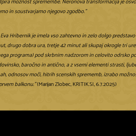
pira možnost spremembe. Neronova transformacija je osvobaj
emo in soustvarjamo njegovo zgodbo.”
Eva Hribernik je imela vso zahtevno in zelo dolgo predstavo v
t, drugo dobra ura, tretje 42 minut ali skupaj okrogle tri u
ega programa) pod skrbnim nadzorom in celovito odrsko po
vinsko, baročno in antično, a z vsemi elementi strasti, ljubez
, odnosov moči, hitrih scenskih sprememb, izrabo možnost
prvem balkonu.”
(Marijan Zlobec, KRITIK.SI, 6.7.2025)