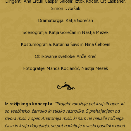
Dirigenti: Ana Erčulj, Gašper Salobir, Iztok Kocen, Črt Lasbaher,
Simon Dvoršak
Dramaturgija: Katja Gorečan
Scenografija: Katja Gorečan in Nastja Mezek
Kostumografija: Katarina Šavs in Nina Čehovin
Oblikovanje svetlobe: Anže Kreč
Fotografije: Manca Kocjančič, Nastja Mezek
Iz režijskega koncepta:
“Projekt združuje pet krajših oper, ki
so vsebinsko, žanrsko in stilsko raznolike. S prehajanjem od
izvora misli v operi Anatomija misli, ki nam ne nakaže točnega
časa in kraja dogajanja, se pot nadaljuje v vaški gostilni v operi