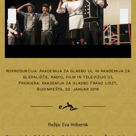
Koprodukcija: Akademija za glasbo UL in Akademija za
gledališče, radio, film in televizijo UL
Premiera:
Akademija za glasbo Franz Liszt,
Budimpešta
,
20. januar 2019
Režija: Eva Hribernik