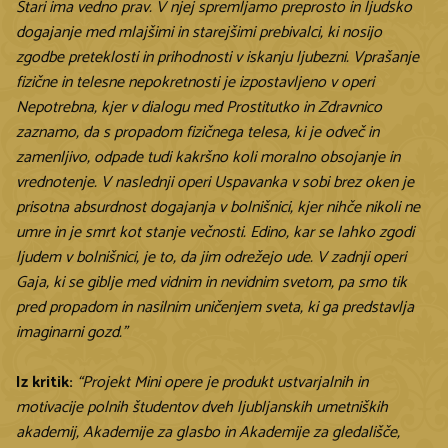
Stari ima vedno prav. V njej spremljamo preprosto in ljudsko
dogajanje med mlajšimi in starejšimi prebivalci, ki nosijo
zgodbe preteklosti in prihodnosti v iskanju ljubezni. Vprašanje
fizične in telesne nepokretnosti je izpostavljeno v operi
Nepotrebna, kjer v dialogu med Prostitutko in Zdravnico
zaznamo, da s propadom fizičnega telesa, ki je odveč in
zamenljivo, odpade tudi kakršno koli moralno obsojanje in
vrednotenje. V naslednji operi Uspavanka v sobi brez oken je
prisotna absurdnost dogajanja v bolnišnici, kjer nihče nikoli ne
umre in je smrt kot stanje večnosti. Edino, kar se lahko zgodi
ljudem v bolnišnici, je to, da jim odrežejo ude. V zadnji operi
Gaja, ki se giblje med vidnim in nevidnim svetom, pa smo tik
pred propadom in nasilnim uničenjem sveta, ki ga predstavlja
imaginarni gozd.”
Iz kritik:
“Projekt Mini opere je produkt ustvarjalnih in
motivacije polnih študentov dveh ljubljanskih umetniških
akademij, Akademije za glasbo in Akademije za gledališče,