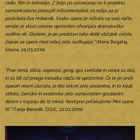
radio, film in televizijo. Z željo po ustvarjanju so k projektu
samoiniciativno pristopili inštrumentalisti, za režijo pa je
poskrbela Eva Hribernik. Vsako opero je režirala na svoj način,
vendar je skozi celotno uprizoritev ohranjala dramaturško
vodilno nit. Gledalec je po predstavi tako dobil občutek celote,
čeprav se opere med seboj zelo razlikujejo.”
(Nena Bogataj,
Glasna, 29.03.2019)
“Prav temà, tišina, napetost, gong, igra svetlobe in sence so tisti,
ki so bili od prvega trenutka rdeča nit uprizoritve. Če te pri prvih
operah nisem zaznala, je bila tokrat zelo prezentna, in to kljub
stilsko, žanrsko in vsebinsko zelo raznovrstnim glasbenim
delom v trajanju do 15 minut. Nestrpno pričakujemo Mini opere
III.”
(Tanja Benedik, SIGIC, 22.02.2019)