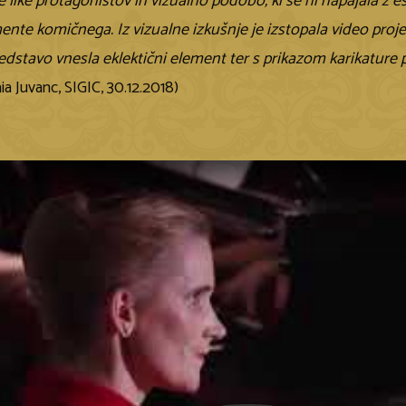
 like protagonistov in vizualno podobo, ki se ni napajala z 
ente komičnega. Iz vizualne izkušnje je izstopala video projek
predstavo vnesla eklektični element ter s prikazom karikatur
a Juvanc, SIGIC, 30.12.2018)