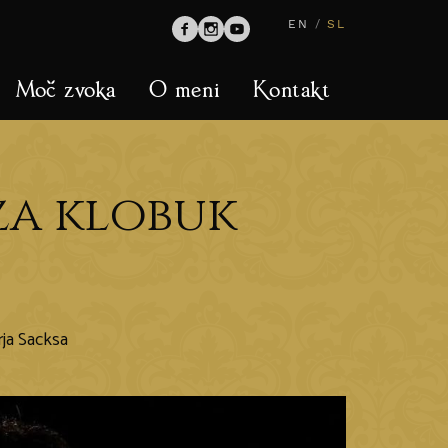
EN
/
SL
Moč zvoka
O meni
Kontakt
 za klobuk
rja Sacksa