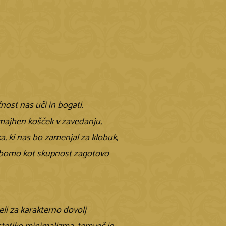
ost nas uči in bogati.
 majhen košček v zavedanju,
, ki nas bo zamenjal za klobuk,
se bomo kot skupnost zagotovo
eli za karakterno dovolj