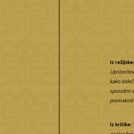
Iz režijsk
Uprizorite
kako daleč
sposobni s
premaknili
Iz kritike: