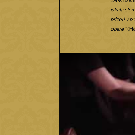
zaokrožene
iskala elem
prizori v 
opere.”
(Mai