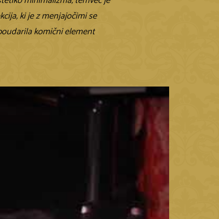
estetiko minimalizma, temveč je
cija, ki je z menjajočimi se
e poudarila komični element