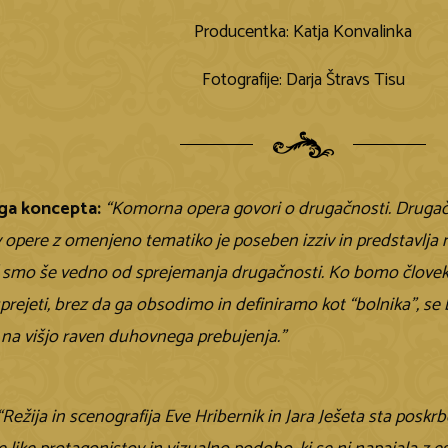
Producentka: Katja Konvalinka
Fotografije: Darja Štravs Tisu
ega koncepta:
“Komorna opera govori o drugačnosti. Drugačn
v opere z omenjeno tematiko je poseben izziv in predstavlja
 smo še vedno od sprejemanja drugačnosti. Ko bomo človeka
prejeti, brez da ga obsodimo in definiramo kot “bolnika”, 
 na višjo raven duhovnega prebujenja.”
“Režija in scenografija Eve Hribernik in Jara Ješeta sta poskrb