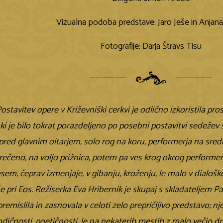
Vizualna podoba predstave: Jaro Ješe in Anjana
Fotografije: Darja Štravs Tisu
Postavitev opere v Križevniški cerkvi je odlično izkoristila pr
ki je bilo tokrat porazdeljeno po posebni postavitvi sedežev 
red glavnim oltarjem, solo rog na koru, performerja na sred
t rečeno, na voljo prižnica, potem pa ves krog okrog performerj
vsem, čeprav izmenjaje, v gibanju, kroženju, le malo v dialoš
e pri Eos. Režiserka Eva Hribernik je skupaj s skladateljem 
emislila in zasnovala v celoti zelo prepričljivo predstavo; nj
dičnosti, poetičnosti, le na nekaterih mestih z malo večjo dr