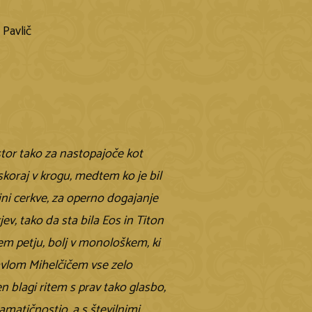
 Pavlič
ostor tako za nastopajoče kot
skoraj v krogu, medtem ko je bil
ini cerkve, za operno dogajanje
ev, tako da sta bila Eos in Titon
kem petju, bolj v monološkem, ki
Pavlom Mihelčičem vse zelo
en blagi ritem s prav tako glasbo,
amatičnostjo, a s številnimi