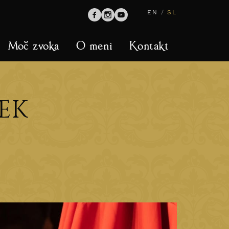
EN
/
SL
Moč zvoka
O meni
Kontakt
EK