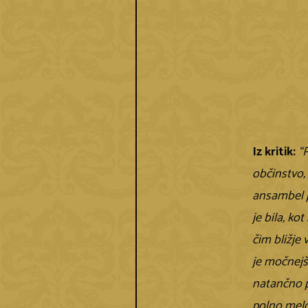
Iz kritik:
“
občinstvo, 
ansambel p
je bila, ko
čim bližje 
je močnejš
natančno pr
polno melo